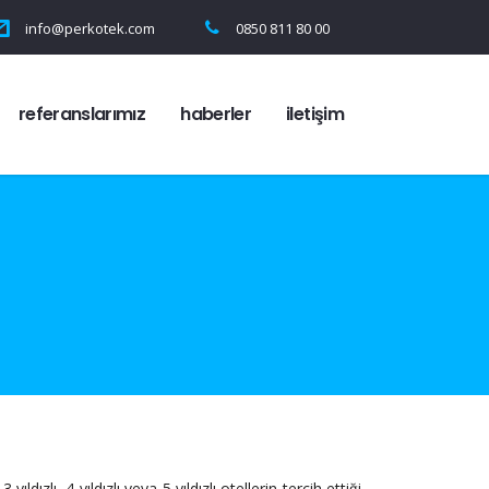
info@perkotek.com
0850 811 80 00
referanslarımız
haberler
i̇letişim
dızlı, 4 yıldızlı veya 5 yıldızlı otellerin tercih ettiği