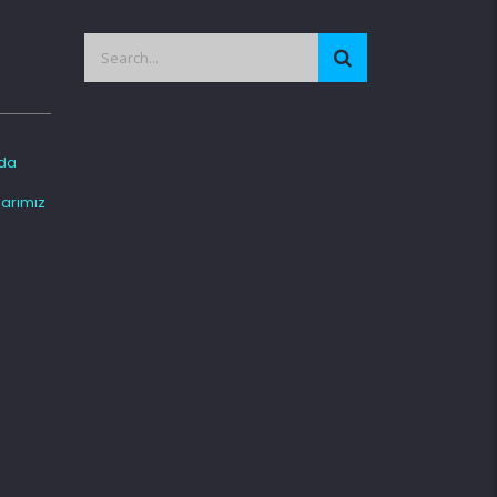
da
arımız