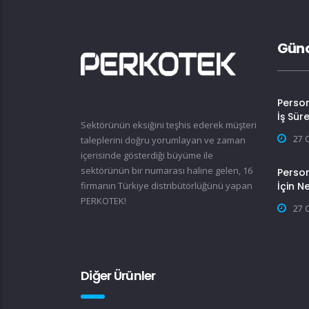
Günc
Perso
İş Sür
Sektörünün eksiğini teşhis ederek müşteri
27 
taleplerini doğru yorumlayan ve zaman
içerisinde gösterdiği büyüme ile
sektörünün bir numarası haline gelen, 16
Person
firmanın Türkiye distribütörlüğünü yapan
İçin N
PERKOTEK!
27 
Diğer Ürünler