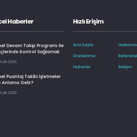
el Haberler
Hızlı Erişim
Ana Sayfa
Hakkımız
nel Devam Takip Programı ile
eçlerinde Kontrol Sağlamak
Ürünlerimiz
Referansl
Ocak 2026
Haberler
İletişim
el Puantaj Takibi İşletmeler
e Anlama Gelir?
Ocak 2026