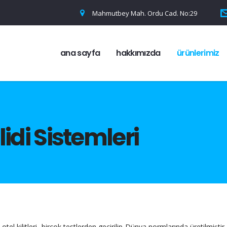
Mahmutbey Mah. Ordu Cad. No:29
ana sayfa
hakkımızda
ürünlerimiz
lidi Sistemleri
kilitleri, birçok testlerden geçirilip Dünya normlarında üretilmiştir. 3 yıl