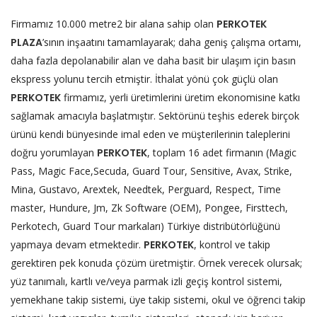
Firmamız 10.000 metre2 bir alana sahip olan
PERKOTEK
PLAZA
’sının inşaatını tamamlayarak; daha geniş çalışma ortamı,
daha fazla depolanabilir alan ve daha basit bir ulaşım için basın
ekspress yolunu tercih etmiştir. İthalat yönü çok güçlü olan
PERKOTEK
firmamız, yerli üretimlerini üretim ekonomisine katkı
sağlamak amacıyla başlatmıştır. Sektörünü teşhis ederek birçok
ürünü kendi bünyesinde imal eden ve müşterilerinin taleplerini
doğru yorumlayan
PERKOTEK
, toplam 16 adet firmanın (Magic
Pass, Magic Face,Secuda, Guard Tour, Sensitive, Avax, Strike,
Mina, Gustavo, Arextek, Needtek, Perguard, Respect, Time
master, Hundure, Jm, Zk Software (OEM), Pongee, Firsttech,
Perkotech, Guard Tour markaları) Türkiye distribütörlüğünü
yapmaya devam etmektedir.
PERKOTEK
, kontrol ve takip
gerektiren pek konuda çözüm üretmiştir. Örnek verecek olursak;
yüz tanımalı, kartlı ve/veya parmak izli geçiş kontrol sistemi,
yemekhane takip sistemi, üye takip sistemi, okul ve öğrenci takip