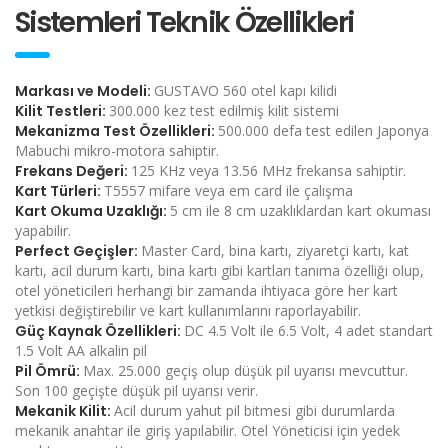
Sistemleri Teknik Özellikleri
Markası ve Modeli:
GUSTAVO 560 otel kapı kilidi
Kilit Testleri:
300.000 kez test edilmiş kilit sistemi
Mekanizma Test Özellikleri:
500.000 defa test edilen Japonya
Mabuchi mikro-motora sahiptir.
Frekans Değeri:
125 KHz veya 13.56 MHz frekansa sahiptir.
Kart Türleri:
T5557 mifare veya em card ile çalışma
Kart Okuma Uzaklığı:
5 cm ile 8 cm uzaklıklardan kart okuması
yapabilir.
Perfect Geçişler:
Master Card, bina kartı, ziyaretçi kartı, kat
kartı, acil durum kartı, bina kartı gibi kartları tanıma özelliği olup,
otel yöneticileri herhangi bir zamanda ihtiyaca göre her kart
yetkisi değiştirebilir ve kart kullanımlarını raporlayabilir.
Güç Kaynak Özellikleri:
DC 4.5 Volt ile 6.5 Volt, 4 adet standart
1.5 Volt AA alkalin pil
Pil Ömrü:
Max. 25.000 geçiş olup düşük pil uyarısı mevcuttur.
Son 100 geçişte düşük pil uyarısı verir.
Mekanik Kilit:
Acil durum yahut pil bitmesi gibi durumlarda
mekanik anahtar ile giriş yapılabilir. Otel Yöneticisi için yedek