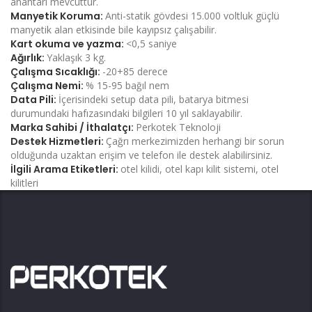
anahtarı mevcuttur.
Manyetik Koruma:
Anti-statik gövdesi 15.000 voltluk güçlü
manyetik alan etkisinde bile kayıpsız çalışabilir.
Kart okuma ve yazma:
<0,5 saniye
Ağırlık:
Yaklaşık 3 kg.
Çalışma Sıcaklığı:
-20+85 derece
Çalışma Nemi:
% 15-95 bağıl nem
Data Pili:
İçerisindeki setup data pili, batarya bitmesi
durumundaki hafızasındaki bilgileri 10 yıl saklayabilir.
Marka Sahibi / İthalatçı:
Perkotek Teknoloji
Destek Hizmetleri:
Çağrı merkezimizden herhangi bir sorun
olduğunda uzaktan erişim ve telefon ile destek alabilirsiniz.
İlgili Arama Etiketleri:
otel kilidi, otel kapı kilit sistemi, otel
kilitleri