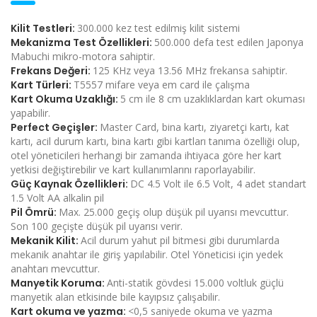
Kilit Testleri:
300.000 kez test edilmiş kilit sistemi
Mekanizma Test Özellikleri:
500.000 defa test edilen Japonya
Mabuchi mikro-motora sahiptir.
Frekans Değeri:
125 KHz veya 13.56 MHz frekansa sahiptir.
Kart Türleri:
T5557 mifare veya em card ile çalışma
Kart Okuma Uzaklığı:
5 cm ile 8 cm uzaklıklardan kart okuması
yapabilir.
Perfect Geçişler:
Master Card, bina kartı, ziyaretçi kartı, kat
kartı, acil durum kartı, bina kartı gibi kartları tanıma özelliği olup,
otel yöneticileri herhangi bir zamanda ihtiyaca göre her kart
yetkisi değiştirebilir ve kart kullanımlarını raporlayabilir.
Güç Kaynak Özellikleri:
DC 4.5 Volt ile 6.5 Volt, 4 adet standart
1.5 Volt AA alkalin pil
Pil Ömrü:
Max. 25.000 geçiş olup düşük pil uyarısı mevcuttur.
Son 100 geçişte düşük pil uyarısı verir.
Mekanik Kilit:
Acil durum yahut pil bitmesi gibi durumlarda
mekanik anahtar ile giriş yapılabilir. Otel Yöneticisi için yedek
anahtarı mevcuttur.
Manyetik Koruma:
Anti-statik gövdesi 15.000 voltluk güçlü
manyetik alan etkisinde bile kayıpsız çalışabilir.
Kart okuma ve yazma:
<0,5 saniyede okuma ve yazma