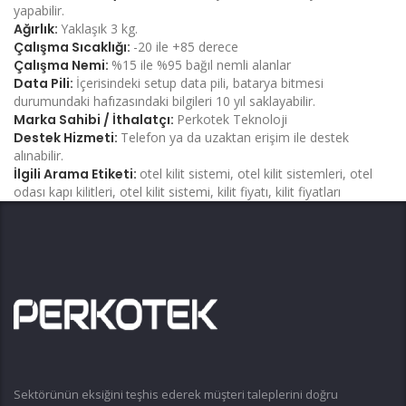
yapabilir.
Ağırlık:
Yaklaşık 3 kg.
Çalışma Sıcaklığı:
-20 ile +85 derece
Çalışma Nemi:
%15 ile %95 bağıl nemli alanlar
Data Pili:
İçerisindeki setup data pili, batarya bitmesi
durumundaki hafızasındaki bilgileri 10 yıl saklayabilir.
Marka Sahibi / İthalatçı:
Perkotek Teknoloji
Destek Hizmeti:
Telefon ya da uzaktan erişim ile destek
alınabilir.
İlgili Arama Etiketi:
otel kilit sistemi, otel kilit sistemleri, otel
odası kapı kilitleri, otel kilit sistemi, kilit fiyatı, kilit fiyatları
Sektörünün eksiğini teşhis ederek müşteri taleplerini doğru