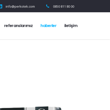
info@perkotek.com
0850 811 80 00
referanslarımız
haberler
i̇letişim