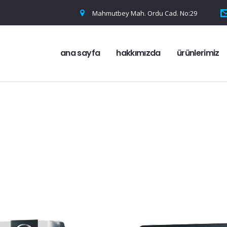
Mahmutbey Mah. Ordu Cad. No:29
ana sayfa
hakkımızda
ürünlerimiz