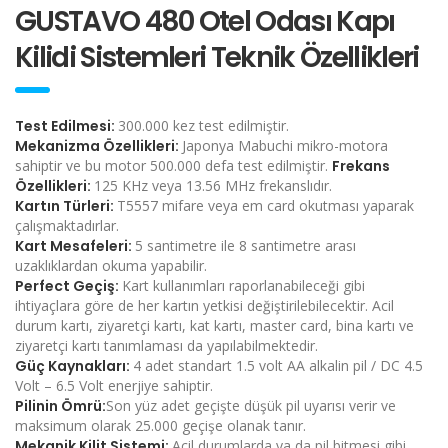
GUSTAVO 480 Otel Odası Kapı
Kilidi Sistemleri Teknik Özellikleri
Test Edilmesi:
300.000 kez test edilmiştir.
Mekanizma Özellikleri:
Japonya Mabuchi mikro-motora
sahiptir ve bu motor 500.000 defa test edilmiştir.
Frekans
Özellikleri:
125 KHz veya 13.56 MHz frekanslıdır.
Kartın Türleri:
T5557 mifare veya em card okutması yaparak
çalışmaktadırlar.
Kart Mesafeleri:
5 santimetre ile 8 santimetre arası
uzaklıklardan okuma yapabilir.
Perfect Geçiş:
Kart kullanımları raporlanabileceği gibi
ihtiyaçlara göre de her kartın yetkisi değiştirilebilecektir. Acil
durum kartı, ziyaretçi kartı, kat kartı, master card, bina kartı ve
ziyaretçi kartı tanımlaması da yapılabilmektedir.
Güç Kaynakları:
4 adet standart 1.5 volt AA alkalin pil / DC 4.5
Volt – 6.5 Volt enerjiye sahiptir.
Pilinin Ömrü:
Son yüz adet geçişte düşük pil uyarısı verir ve
maksimum olarak 25.000 geçişe olanak tanır.
Mekanik Kilit Sistemi:
Acil durumlarda ya da pil bitmesi gibi