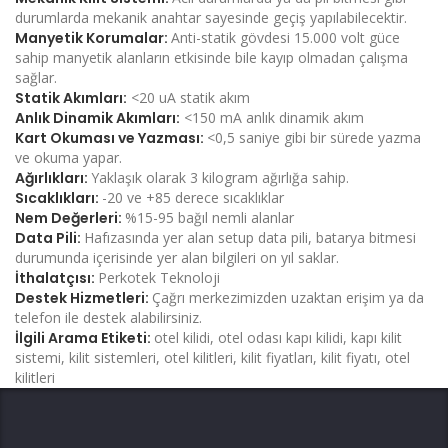
durumlarda mekanik anahtar sayesinde geçiş yapılabilecektir.
Manyetik Korumalar:
Anti-statik gövdesi 15.000 volt güce
sahip manyetik alanların etkisinde bile kayıp olmadan çalışma
sağlar.
Statik Akımları:
<20 uA statik akım
Anlık Dinamik Akımları:
<150 mA anlık dinamik akım
Kart Okuması ve Yazması:
<0,5 saniye gibi bir sürede yazma
ve okuma yapar.
Ağırlıkları:
Yaklaşık olarak 3 kilogram ağırlığa sahip.
Sıcaklıkları:
-20 ve +85 derece sıcaklıklar
Nem Değerleri:
%15-95 bağıl nemli alanlar
Data Pili:
Hafızasında yer alan setup data pili, batarya bitmesi
durumunda içerisinde yer alan bilgileri on yıl saklar.
İthalatçısı:
Perkotek Teknoloji
Destek Hizmetleri:
Çağrı merkezimizden uzaktan erişim ya da
telefon ile destek alabilirsiniz.
İlgili Arama Etiketi:
otel kilidi, otel odası kapı kilidi, kapı kilit
sistemi, kilit sistemleri, otel kilitleri, kilit fiyatları, kilit fiyatı, otel
kilitleri