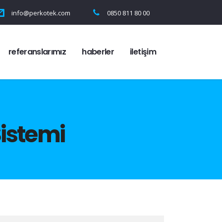
info@perkotek.com
0850 811 80 00
referanslarımız
haberler
i̇letişim
Sistemi