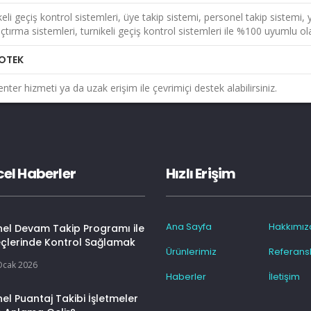
keli geçiş kontrol sistemleri, üye takip sistemi, personel takip sistemi
çtırma sistemleri, turnikeli geçiş kontrol sistemleri ile %100 uyumlu olar
OTEK
enter hizmeti ya da uzak erişim ile çevrimiçi destek alabilirsiniz.
el Haberler
Hızlı Erişim
Ana Sayfa
Hakkımız
nel Devam Takip Programı ile
eçlerinde Kontrol Sağlamak
Ürünlerimiz
Referansl
Ocak 2026
Haberler
İletişim
el Puantaj Takibi İşletmeler