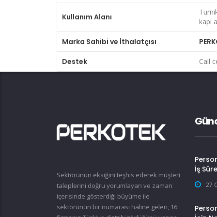
Turni
Kullanım Alanı
kapı a
Marka Sahibi ve İthalatçısı
PERK
Destek
Call c
Günc
Perso
İş Sür
Sektörünün eksiğini teşhis ederek müşteri
27 
taleplerini doğru yorumlayan ve zaman
içerisinde gösterdiği büyüme ile
sektörünün bir numarası haline gelen, 16
Person