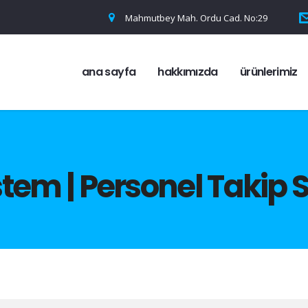
Mahmutbey Mah. Ordu Cad. No:29
ana sayfa
hakkımızda
ürünlerimiz
tem | Personel Takip 