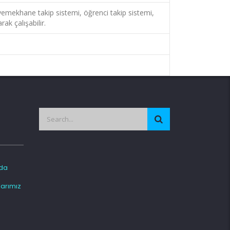
, yemekhane takip sistemi, öğrenci takip sistemi,
ak çalışabilir.
da
arımız