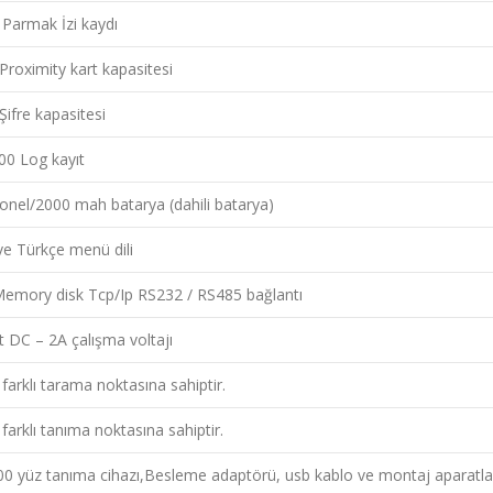
 Parmak İzi kaydı
Proximity kart kapasitesi
Şifre kapasitesi
00 Log kayıt
onel/2000 mah batarya (dahili batarya)
 ve Türkçe menü dili
emory disk Tcp/Ip RS232 / RS485 bağlantı
t DC – 2A çalışma voltajı
 farklı tarama noktasına sahiptir.
farklı tanıma noktasına sahiptir.
0 yüz tanıma cihazı,Besleme adaptörü, usb kablo ve montaj aparatları