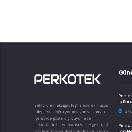
Günc
Perso
İş Sür
Sektörünün eksiğini teşhis ederek müşteri
27 
taleplerini doğru yorumlayan ve zaman
içerisinde gösterdiği büyüme ile
sektörünün bir numarası haline gelen, 16
Person
firmanın Türkiye distribütörlüğünü yapan
İçin N