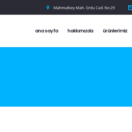
Mahmutbey Mah. Ordu Cad. No:29
ana sayfa
hakkımızda
ürünlerimiz