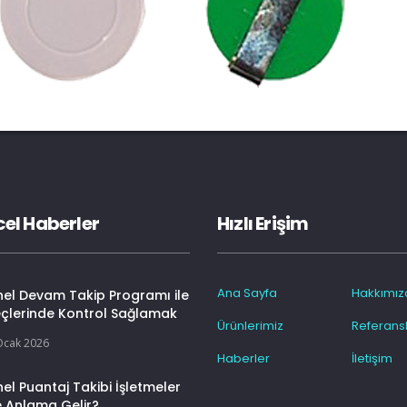
el Haberler
Hızlı Erişim
Ana Sayfa
Hakkımız
nel Devam Takip Programı ile
eçlerinde Kontrol Sağlamak
Ürünlerimiz
Referansl
Ocak 2026
Haberler
İletişim
el Puantaj Takibi İşletmeler
e Anlama Gelir?