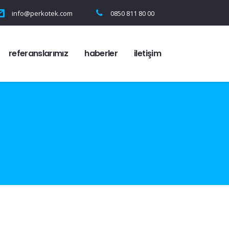
info@perkotek.com
0850 811 80 00
referanslarımız
haberler
i̇letişim