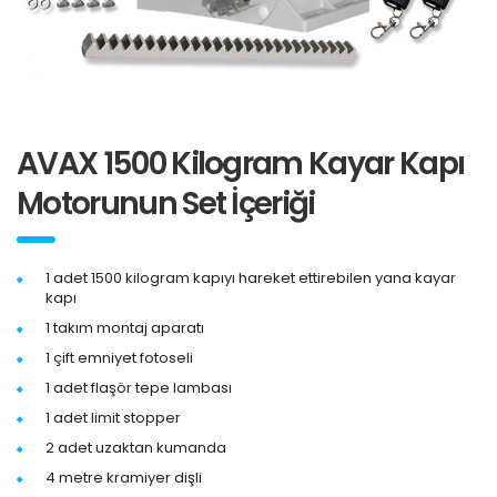
AVAX 1500 Kilogram Kayar Kapı
Motorunun Set İçeriği
1 adet 1500 kilogram kapıyı hareket ettirebilen yana kayar
kapı
1 takım montaj aparatı
1 çift emniyet fotoseli
1 adet flaşör tepe lambası
1 adet limit stopper
2 adet uzaktan kumanda
4 metre kramiyer dişli