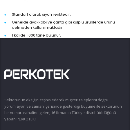
Standart olarak siyah renktedir.
Genelde ayakkabı ve çanta gibi kulplu ürünlerde ürünü
delmeden kullanılmaktadır.
1 kolide 1.000 tane bulunur.
Sektörünün eksiğini teşhis ederek müşteri taleplerini doğru
yorumlayan ve zaman içerisinde gösterdiği büyüme ile sektörünün
bir numarası haline gelen, 16 firmanın Türkiye distribütörlüğünü
yapan PERKOTEK!