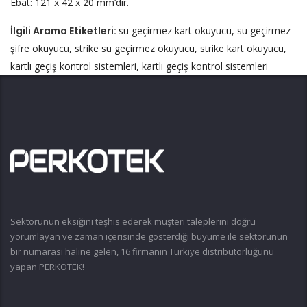
Ebat: 121 x 42 x 20 mm’dir.
İlgili Arama Etiketleri:
su geçirmez kart okuyucu, su geçirmez
şifre okuyucu, strike su geçirmez okuyucu, strike kart okuyucu,
kartlı geçiş kontrol sistemleri, kartlı geçiş kontrol sistemleri
Sektörünün eksiğini teşhis ederek müşteri taleplerini doğru
yorumlayan ve zaman içerisinde gösterdiği büyüme ile sektörünün
bir numarası haline gelen, 16 firmanın Türkiye distribütörlüğünü
yapan PERKOTEK!