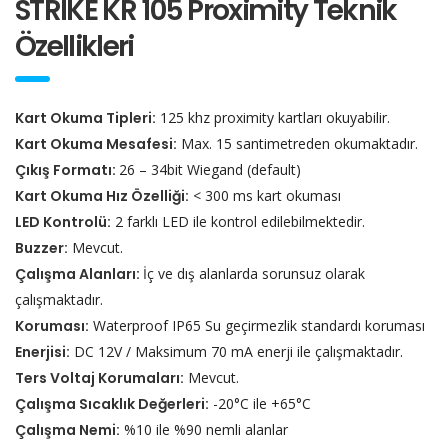
STRIKE KR 105 Proximity Teknik
Özellikleri
Kart Okuma Tipleri:
125 khz proximity kartları okuyabilir.
Kart Okuma Mesafesi:
Max. 15 santimetreden okumaktadır.
Çıkış Formatı:
26 – 34bit Wiegand (default)
Kart Okuma Hız Özelliği:
< 300 ms kart okuması
LED Kontrolü:
2 farklı LED ile kontrol edilebilmektedir.
Buzzer:
Mevcut.
Çalışma Alanları:
İç ve dış alanlarda sorunsuz olarak
çalışmaktadır.
Koruması:
Waterproof IP65 Su geçirmezlik standardı koruması
Enerjisi:
DC 12V / Maksimum 70 mA enerji ile çalışmaktadır.
Ters Voltaj Korumaları:
Mevcut.
Çalışma Sıcaklık Değerleri:
-20°C ile +65°C
Çalışma Nemi:
%10 ile %90 nemli alanlar