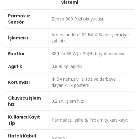
Sistemi
Parmak izi
Zem x 800 P.izi okuyucusu
Sensör
American Intel 32 Bit X-Scale işlemciye
İşlemcisi
sahiptr.
Ebatlar
88(L) x 88(W) x 35(H) boyutlarındadır.
Ağırlık
0.800 kg. ağırlık
IP 54 nem,sıvı,ısı,toz ve darbeye
Koruması
dayanıklılık gösterir.
Okuyucu İşlem
0.2 sn. işlem hızı
hız
Kullanıcı Kayıt
Parmak izi, şifre & Proximity kart kayıt
Tip
Hatalı Kabul
0.00001