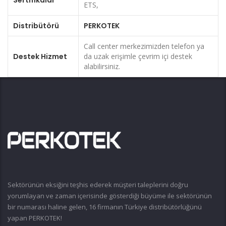
Sertifikalar
ETS,
Distribütörü
PERKOTEK
Call center merkezimizden telefon ya
Destek Hizmet
da uzak erişimle çevrim içi destek
alabilirsiniz.
Sektörünün eksiğini teşhis ederek müşteri taleplerini doğru
yorumlayan ve zaman içerisinde gösterdiği büyüme ile sektörünün
bir numarası haline gelen, 16 firmanın Türkiye distribütörlüğünü
yapan PERKOTEK!