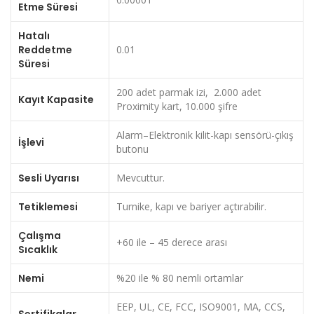
Etme Süresi
Hatalı
Reddetme
0.01
Süresi
200 adet parmak izi, 2.000 adet
Kayıt Kapasite
Proximity kart, 10.000 şifre
Alarm–Elektronik kilit-kapı sensörü-çıkış
İşlevi
butonu
Sesli Uyarısı
Mevcuttur.
Tetiklemesi
Turnike, kapı ve bariyer açtırabilir.
Çalışma
+60 ile – 45 derece arası
Sıcaklık
Nemi
%20 ile % 80 nemli ortamlar
EEP, UL, CE, FCC, ISO9001, MA, CCS,