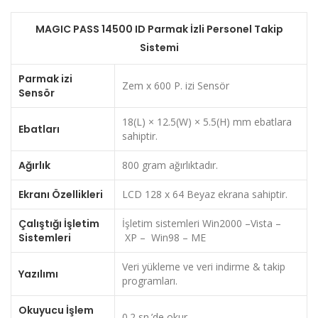
MAGIC PASS 14500 ID Parmak İzli Personel Takip
Sistemi
Parmak izi
Zem x 600 P. izi Sensör
Sensör
18(L) × 12.5(W) × 5.5(H) mm ebatlara
Ebatları
sahiptir.
Ağırlık
800 gram ağırlıktadır.
Ekranı Özellikleri
LCD 128 x 64 Beyaz ekrana sahiptir.
Çalıştığı İşletim
İşletim sistemleri Win2000 –Vista –
Sistemleri
XP – Win98 – ME
Veri yükleme ve veri indirme & takip
Yazılımı
programları.
Okuyucu İşlem
0.2 sn.’de okur.