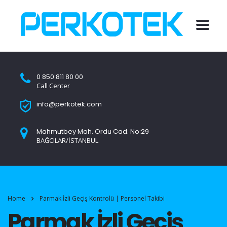
0 850 811 80 00
Call Center
info@perkotek.com
Mahmutbey Mah. Ordu Cad. No:29
BAĞCILAR/İSTANBUL
Home
Parmak İzli Geçiş Kontrolü | Personel Takibi
Parmak İzli Geçiş