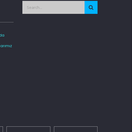
da
arımız