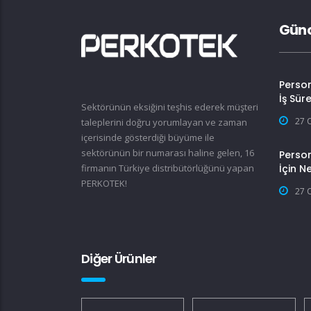
Günc
Perso
İş Sür
Sektörünün eksiğini teşhis ederek müşteri
27 
taleplerini doğru yorumlayan ve zaman
içerisinde gösterdiği büyüme ile
sektörünün bir numarası haline gelen, 16
Person
firmanın Türkiye distribütörlüğünü yapan
İçin N
PERKOTEK!
27 
Diğer Ürünler