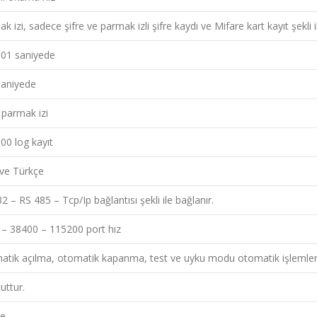
k izi, sadece şifre ve parmak izli şifre kaydı ve Mifare kart kayıt şekli il
001 saniyede
saniyede
parmak izi
00 log kayıt
 ve Türkçe
2 – RS 485 – Tcp/Ip bağlantısı şekli ile bağlanır.
 – 38400 – 115200 port hız
atik açılma, otomatik kapanma, test ve uyku modu otomatik işlemler
uttur.
re