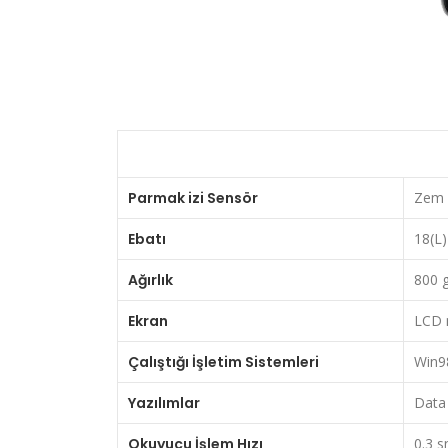
Parmak izi Sensör
Zem x
Ebatı
18(L)
Ağırlık
800 g
Ekran
LCD 
Çalıştığı İşletim Sistemleri
Win98
Yazılımlar
Data 
Okuyucu İşlem Hızı
0.3 s