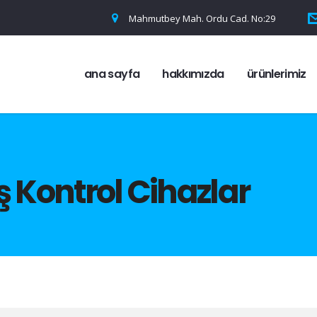
Mahmutbey Mah. Ordu Cad. No:29
ana sayfa
hakkımızda
ürünlerimiz
ş Kontrol Cihazlar