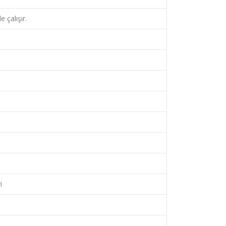
e çalışır.
i