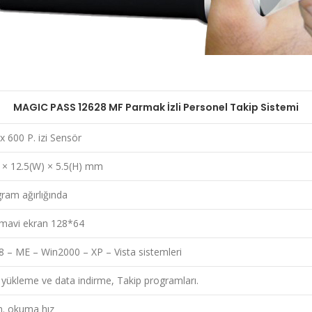
MAGIC PASS 12628 MF Parmak İzli Personel Takip Sistemi
 600 P. izi Sensör
 × 12.5(W) × 5.5(H) mm
ram ağırlığında
mavi ekran 128*64
 – ME – Win2000 – XP – Vista sistemleri
yükleme ve data indirme, Takip programları.
n. okuma hız