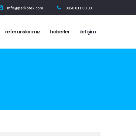
info@perkotek.com
0850 811 80 00
referanslarımız
haberler
i̇letişim