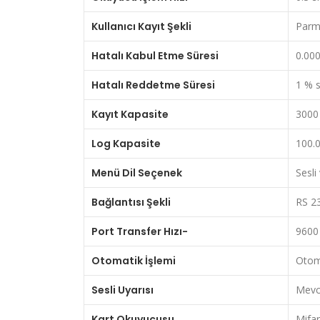
Kullanıcı Kayıt Şekli
Parma
Hatalı Kabul Etme Süresi
0.00
Hatalı Reddetme Süresi
1 % 
Kayıt Kapasite
3000 
Log Kapasite
100.0
Menü Dil Seçenek
Sesli
Bağlantısı Şekli
RS 23
Port Transfer Hızı-
9600
Otomatik İşlemi
Otom
Sesli Uyarısı
Mevc
Kart Okuyucusu
Mifa