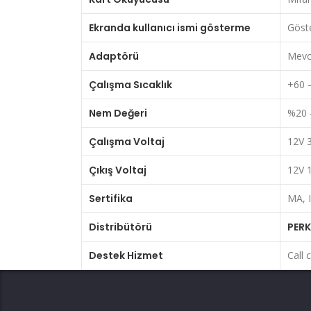
Ekranda kullanıcı ismi gösterme
Göste
Adaptörü
Mevc
Çalışma Sıcaklık
+60 –
Nem Değeri
%20 
Çalışma Voltaj
12V 3
Çıkış Voltaj
12V 1
Sertifika
MA, 
Distribütörü
PER
Destek Hizmet
Call 