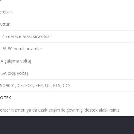
rebilir.
uttur.
 45 derece arası sıcaklıklar
– % 80 nemli ortamlar
A çalışma voltaj
.5A çıkış voltaj
ISO9001, CE, FCC, EEP, UL, ETS, CCS
KOTEK
center hizmeti ya da uzak erişim ile çevrimiçi destek alabilirsiniz.