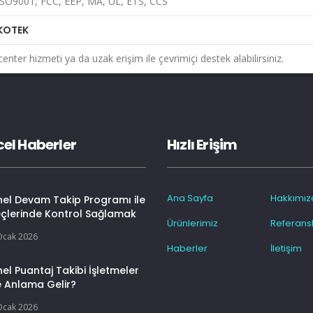
ISO9001, FCC, EEP, MA, UL, ETS, CCS
KOTEK
center hizmeti ya da uzak erişim ile çevrimiçi destek alabilirsiniz.
el Haberler
Hızlı Erişim
Ana Sayfa
Hakkımız
nel Devam Takip Programı ile
eçlerinde Kontrol Sağlamak
Ürünlerimiz
Referansl
Ocak 2026
Haberler
İletişim
el Puantaj Takibi İşletmeler
e Anlama Gelir?
Ocak 2026