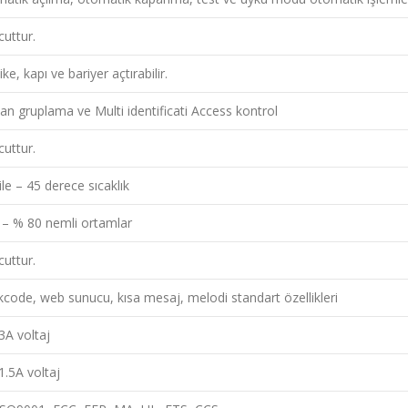
uttur.
ke, kapı ve bariyer açtırabilir.
n gruplama ve Multi identificati Access kontrol
uttur.
ile – 45 derece sıcaklık
– % 80 nemli ortamlar
uttur.
code, web sunucu, kısa mesaj, melodi standart özellikleri
3A voltaj
1.5A voltaj