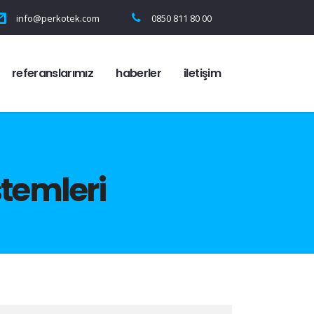
info@perkotek.com
0850 811 80 00
referanslarımız
haberler
i̇letişim
stemleri