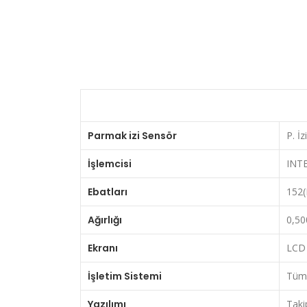
Parmak izi Sensör
P. İ
İşlemcisi
INT
Ebatları
152(
Ağırlığı
0,50
Ekranı
LCD 
İşletim Sistemi
Tüm 
Yazılımı
Taki