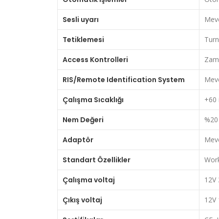
Sesli uyarı
Mevc
Tetiklemesi
Turni
Access Kontrolleri
Zama
RIS/Remote Identification System
Mevc
Çalışma Sıcaklığı
+60 
Nem Değeri
%20 
Adaptör
Mevc
Standart Özellikler
Work
Çalışma voltaj
12V 
Çıkış voltaj
12V 