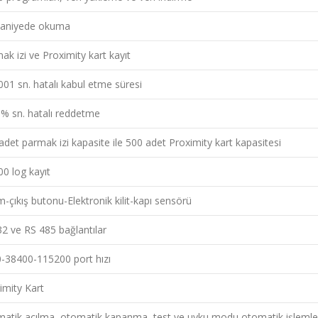
saniyede okuma
ak izi ve Proximity kart kayıt
001 sn. hatalı kabul etme süresi
 % sn. hatalı reddetme
adet parmak izi kapasite ile 500 adet Proximity kart kapasitesi
00 log kayıt
m-çıkış butonu-Elektronik kilit-kapı sensörü
2 ve RS 485 bağlantılar
-38400-115200 port hızı
imity Kart
atik açılma, otomatik kapanma, test ve uyku modu otomatik işlemle