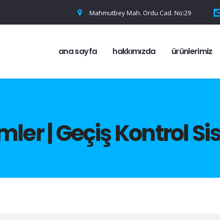
Mahmutbey Mah. Ordu Cad. No:29
ana sayfa
hakkımızda
ürünlerimiz
mler | Geçiş Kontrol Si