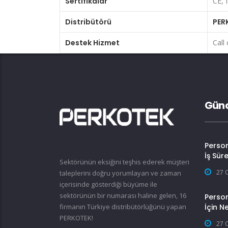
Sertifikalar
CE, 
Distribütörü
PER
Destek Hizmet
Call 
Günc
Perso
İş Sür
Sektörünün eksiğini teşhis ederek müşteri
27 
taleplerini doğru yorumlayan ve zaman
içerisinde gösterdiği büyüme ile
sektörünün bir numarası haline gelen, 16
Person
firmanın Türkiye distribütörlüğünü yapan
İçin N
PERKOTEK!
27 