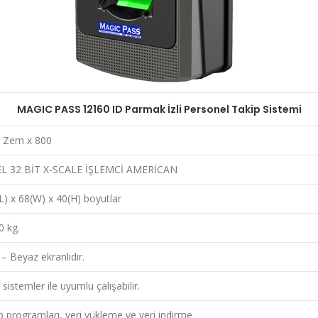
MAGIC PASS 12160 ID Parmak İzli Personel Takip Sistemi
zi Zem x 800
EL 32 BİT X-SCALE İŞLEMCİ AMERİCAN
L) x 68(W) x 40(H) boyutlar
0 kg.
– Beyaz ekranlıdır.
sistemler ile uyumlu çalışabilir.
p programları, veri yükleme ve veri indirme