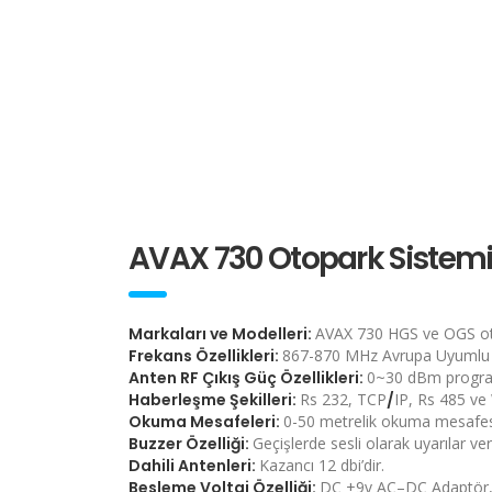
AVAX 730 Otopark Sistemi 
Markaları ve Modelleri:
AVAX 730 HGS ve OGS ot
Frekans Özellikleri:
867-870 MHz Avrupa Uyumlu
Anten RF Çıkış Güç Özellikleri:
0~30 dBm progra
Haberleşme Şekilleri:
Rs 232, TCP
/
IP, Rs 485 ve
Okuma Mesafeleri:
0-50 metrelik okuma mesafesi
Buzzer Özelliği:
Geçişlerde sesli olarak uyarılar ve
Dahili Antenleri:
Kazancı 12 dbi’dir.
Besleme Voltaj Özelliği:
DC +9v AC–DC Adaptör, 