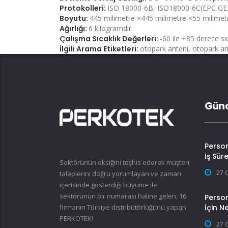
Protokolleri:
ISO 18000-6B, ISO18000-6C(EPC GEN2
Boyutu:
445 milimetre ×445 milimetre ×55 milimet
Ağırlığı:
6 kilogramdır.
Çalışma Sıcaklık Değerleri:
-60 ile +85 derece sı
İlgili Arama Etiketleri:
otopark anteni, otopark ante
Günc
Perso
İş Sür
Sektörünün eksiğini teşhis ederek müşteri
27 
taleplerini doğru yorumlayan ve zaman
içerisinde gösterdiği büyüme ile
sektörünün bir numarası haline gelen, 16
Person
firmanın Türkiye distribütörlüğünü yapan
İçin N
PERKOTEK!
27 