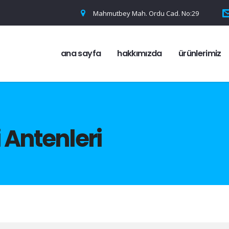
Mahmutbey Mah. Ordu Cad. No:29
ana sayfa
hakkımızda
ürünlerimiz
 Antenleri