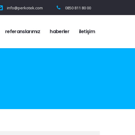
info@perkotek.com
0850 811 80 00
referanslarımız
haberler
i̇letişim