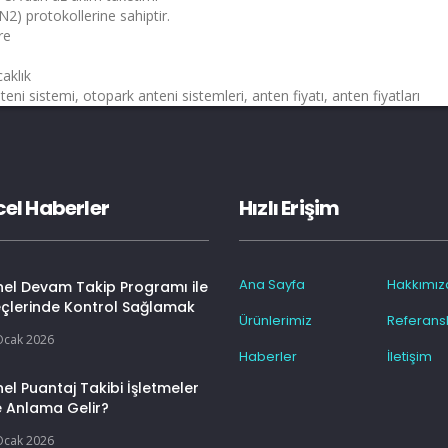
) protokollerine sahiptir.
re
caklık
ni sistemi, otopark anteni sistemleri, anten fiyatı, anten fiyatları
el Haberler
Hızlı Erişim
Ana Sayfa
Hakkımız
nel Devam Takip Programı ile
eçlerinde Kontrol Sağlamak
Ürünlerimiz
Referansl
Ocak 2026
Haberler
İletişim
el Puantaj Takibi İşletmeler
e Anlama Gelir?
Ocak 2026