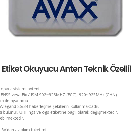
Etiket Okuyucu Anten Teknik Özellik
opark sistemi anteni
 FHSS veya Fix / ISM 902~928MHZ (FCC), 920~925MHz (CHN)
m ile ayarlama
 Wiegand 26/34 haberleşme şekillerini kullanmaktadır.
 bulunur. UHF hgs ve ogs etiketine bağlı olarak değişmektedir.
rebilmektedir.
3A’dan az akım tüketimi