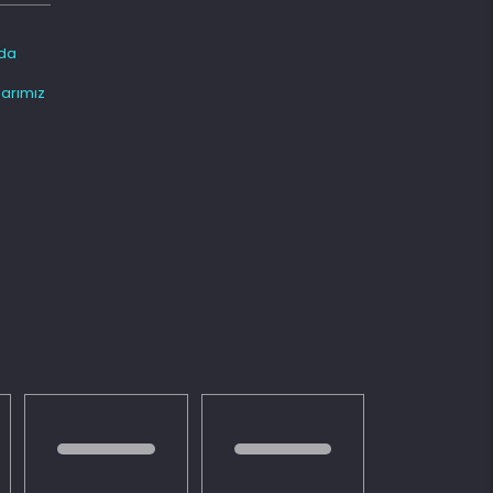
da
arımız