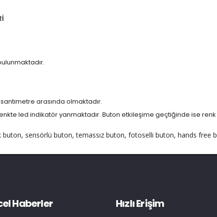
İ
bulunmaktadır.
0 santimetre arasında olmaktadır.
te led indikatör yanmaktadır. Buton etkileşime geçtiğinde ise renk
buton, sensörlü buton, temassız buton, fotoselli buton, hands free bu
el Haberler
Hızlı Erişim