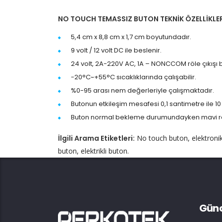
NO TOUCH TEMASSIZ BUTON TEKNİK ÖZELLİKLER
5,4 cm x 8,8 cm x 1,7 cm boyutundadır.
9 volt / 12 volt DC ile beslenir.
24 volt, 2A-220V AC, 1A – NONCCOM röle çıkışı 
-20°C~+55°C sıcaklıklarında çalışabilir.
%0-95 arası nem değerleriyle çalışmaktadır.
Butonun etkileşim mesafesi 0,1 santimetre ile 1
Buton normal bekleme durumundayken mavi renk
İlgili Arama Etiketleri:
No touch buton, elektronik 
buton, elektrikli buton.
Günc