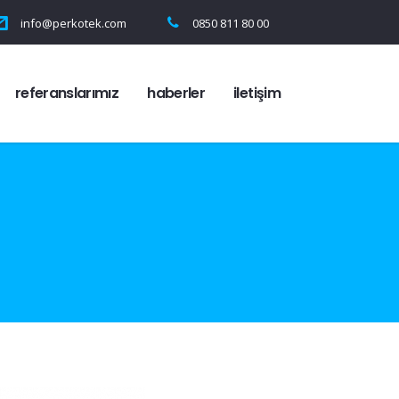
info@perkotek.com
0850 811 80 00
referanslarımız
haberler
i̇letişim