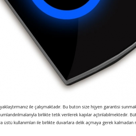
yaklaştırmanız ile çalışmaktadır. Bu buton size hijyen garantisi sunmak
andırılmalarıyla birlikte tetik verilerek kapılar açtırılabilmektedir. Bütün
Sıva üstü kullanımları ile birlikte duvarlara delik açmaya gerek kalmadan r