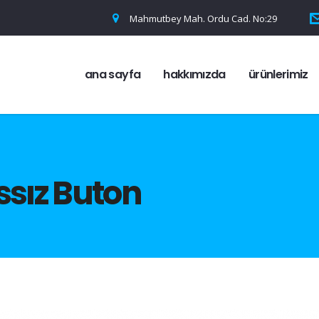
Mahmutbey Mah. Ordu Cad. No:29
ana sayfa
hakkımızda
ürünlerimiz
sız Buton