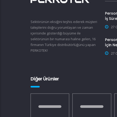
Perso
İş Sür
Sektörünün eksiğini teşhis ederek müşteri
27 
taleplerini doğru yorumlayan ve zaman
içerisinde gösterdiği büyüme ile
sektörünün bir numarası haline gelen, 16
Person
firmanın Türkiye distribütörlüğünü yapan
İçin N
PERKOTEK!
27 
Diğer Ürünler