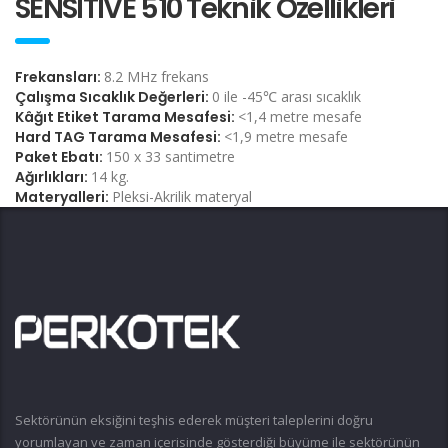
SENSITIVE 510 Teknik Özellikleri
Frekansları:
8.2 MHz frekans
Çalışma Sıcaklık Değerleri:
0 ile -45℃ arası sıcaklık
Kâğıt Etiket Tarama Mesafesi:
<1,4 metre mesafe
Hard TAG Tarama Mesafesi:
<1,9 metre mesafe
Paket Ebatı:
150 x 33 santimetre
Ağırlıkları:
14 kg.
Materyalleri:
Pleksi-Akrilik materyal
Sektörünün eksiğini teşhis ederek müşteri taleplerini doğru
yorumlayan ve zaman içerisinde gösterdiği büyüme ile sektörünün