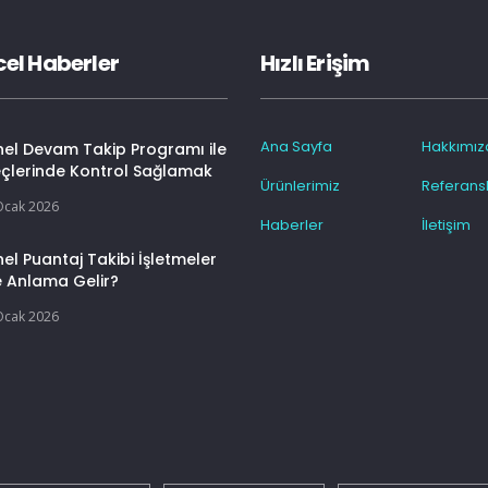
el Haberler
Hızlı Erişim
Ana Sayfa
Hakkımız
nel Devam Takip Programı ile
eçlerinde Kontrol Sağlamak
Ürünlerimiz
Referansl
Ocak 2026
Haberler
İletişim
el Puantaj Takibi İşletmeler
e Anlama Gelir?
Ocak 2026