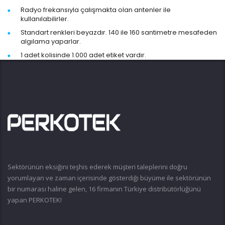
Radyo frekansıyla çalışmakta olan antenler ile
kullanılabilirler.
Standart renkleri beyazdır. 140 ile 160 santimetre mesafeden
algılama yaparlar.
1 adet kolisinde 1.000 adet etiket vardır.
Sektörünün eksiğini teşhis ederek müşteri taleplerini doğru
yorumlayan ve zaman içerisinde gösterdiği büyüme ile sektörünün
bir numarası haline gelen, 16 firmanın Türkiye distribütörlüğünü
yapan PERKOTEK!