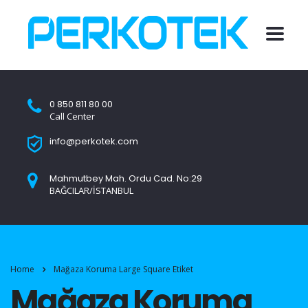
0 850 811 80 00
Call Center
info@perkotek.com
Mahmutbey Mah. Ordu Cad. No:29
BAĞCILAR/İSTANBUL
Home
Mağaza Koruma Large Square Etiket
Mağaza Koruma