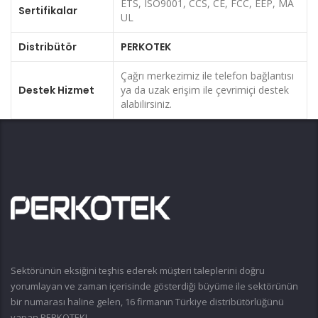
ETS, ISO9001, CCS, CE, FCC, EEP, MA
Sertifikalar
UL
Distribütör
PERKOTEK
Çağrı merkezimiz ile telefon bağlantısı
Destek Hizmet
ya da uzak erişim ile çevrimiçi destek
alabilirsiniz.
Sektörünün eksiğini teşhis ederek müşteri taleplerini doğru
yorumlayan ve zaman içerisinde gösterdiği büyüme ile sektörünün
bir numarası haline gelen, 16 firmanın Türkiye distribütörlüğünü
yapan PERKOTEK!