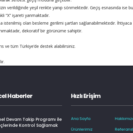
izin verildiğinde yeşil renkte yanıp sönmektedir. Geçiş esnasında ise bu 
li “X” işareti yanmaktadır.
 da istenilmiş olan besleme gerilimi şartları sağlanabilmektedir. İhtiya
ımaktadır, dekoratif bir görünüme sahiptir.
ıs ve tüm Türkiye’de destek alabilirsiniz.
ır.
el Haberler
Hızlı Erişim
Ana Sayfa
Hakkımız
nel Devam Takip Programı ile
eçlerinde Kontrol Sağlamak
Ürünlerimiz
Referansl