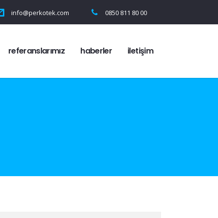
info@perkotek.com
0850 811 80 00
referanslarımız
haberler
i̇letişim