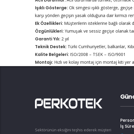
Acil Durumlar:
Işıklı Gösterge:
Ok simgesi ışıklı gösterge, geçişe 
karşı yönden geçişin yasak olduğuna dair kırmızı renk
Ek Özellikleri:
Müşterilerin isteklerine bağlı olarak
Özgünlükleri:
Yumuşak ve sessiz geçişe olanak tan
Garanti Yılı:
2 yıl
Teknik Destek:
Türki Cumhuriyetler, balkanlar, Kıbr
Kalite Belgeleri:
ISO/2008 – TSEK – ISO/9001
Montajı:
Hızlı ve kolay montaj için montaj kiti yer al
Günc
Perso
İş Sür
Sektörünün eksiğini teşhis ederek müşteri