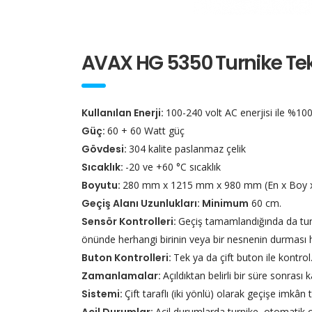
AVAX HG 5350 Turnike Tekn
Kullanılan Enerji:
100-240 volt AC enerjisi ile %10
Güç:
60 + 60 Watt güç
Gövdesi:
304 kalite paslanmaz çelik
Sıcaklık:
-20 ve +60 °C sıcaklık
Boyutu:
280 mm x 1215 mm x 980 mm (En x Boy x 
Geçiş Alanı Uzunlukları:
Minimum
60 cm.
Sensör Kontrolleri:
Geçiş tamamlandığında da turn
önünde herhangi birinin veya bir nesnenin durması ha
Buton Kontrolleri:
Tek ya da çift buton ile kontrol
Zamanlamalar:
Açıldıktan belirli bir süre sonrası
Sistemi:
Çift taraflı (iki yönlü) olarak geçişe imkân
Acil durumlarda turnike, otomatik 