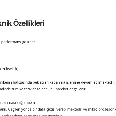
ik Özellikleri
0 performans gösterir.
Yükseklik)
ikenin hafızasında bekletilen kapanma işlemine devam edilmektedir. K
linde turnike tetiklense dahi, bu hareket engellenir.
.
 kapanması sağlanabilir.
 tanır. Geçilen yönde bir data çıktısı verebilmektedir ve mikro prosesör 
olarak serbest geçiş moduna geçebilir.