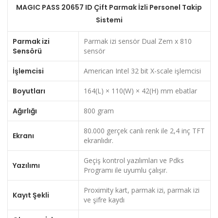
MAGIC PASS 20657 ID Çift Parmak İzli Personel Takip
Sistemi
Parmak izi
Parmak izi sensör Dual Zem x 810
Sensörü
sensör
İşlemcisi
American Intel 32 bit X-scale işlemcisi
Boyutları
164(L) × 110(W) × 42(H) mm ebatlar
Ağırlığı
800 gram
80.000 gerçek canlı renk ile 2,4 inç TFT
Ekranı
ekranlıdır.
Geçiş kontrol yazılımları ve Pdks
Yazılımı
Programı ile uyumlu çalışır.
Proximity kart, parmak izi, parmak izi
Kayıt Şekli
ve şifre kaydı