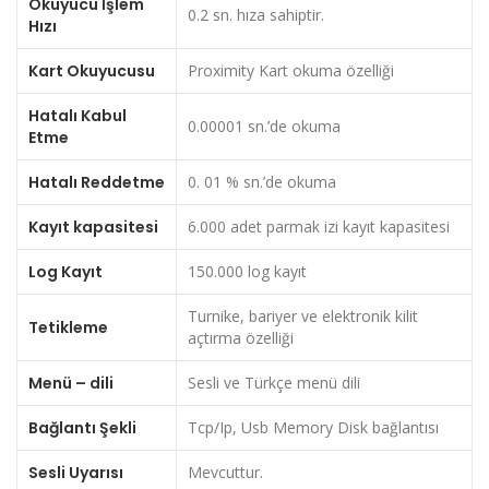
Okuyucu İşlem
0.2 sn. hıza sahiptir.
Hızı
Kart Okuyucusu
Proximity Kart okuma özelliği
Hatalı Kabul
0.00001 sn.’de okuma
Etme
Hatalı Reddetme
0. 01 % sn.’de okuma
Kayıt kapasitesi
6.000 adet parmak izi kayıt kapasitesi
Log Kayıt
150.000 log kayıt
Turnike, bariyer ve elektronik kilit
Tetikleme
açtırma özelliği
Menü – dili
Sesli ve Türkçe menü dili
Bağlantı Şekli
Tcp/Ip, Usb Memory Disk bağlantısı
Sesli Uyarısı
Mevcuttur.