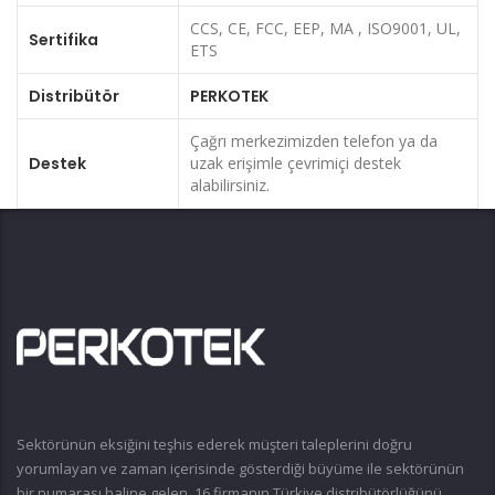
CCS, CE, FCC, EEP, MA , ISO9001, UL,
Sertifika
ETS
Distribütör
PERKOTEK
Çağrı merkezimizden telefon ya da
Destek
uzak erişimle çevrimiçi destek
alabilirsiniz.
Sektörünün eksiğini teşhis ederek müşteri taleplerini doğru
yorumlayan ve zaman içerisinde gösterdiği büyüme ile sektörünün
bir numarası haline gelen, 16 firmanın Türkiye distribütörlüğünü