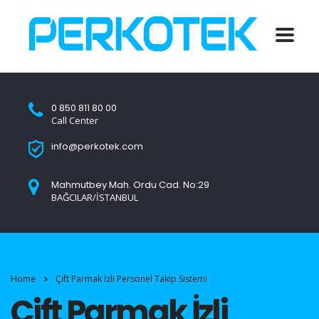
0 850 811 80 00
Call Center
info@perkotek.com
Mahmutbey Mah. Ordu Cad. No:29
BAĞCILAR/İSTANBUL
Home
Çift Parmak İzli Personel Takip Sistemi
Çift Parmak İzli