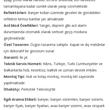
tamamlayana kadar sürekli olarak yanıp sönmektedir.
Reflektörleri:
Bariyer kolları üzerinde geceleri de görülebilen
reflektör kırmızı bantlar yer almaktadır.
Acil Mod Özellikleri:
Yangın, deprem gibi acil alarm
durumlarında otomatik olarak serbset geçiş moduna
geçilmektedir.
Özel Tasarımı:
Özgün tasarıma sahiptir. Kapalı ve dış mekânlar
için dekoratif bir görünüm sunar.
Garanti:
İki yıl.
Teknik Servis Hizmeti:
Kıbrıs, Türkiye, Türki Cumhuriyetler ve
Balkanlarda hızlı, kesintisiz, kaliteli ve uzman destek imkânı.
Montaj Tipi:
Hızlı ve kolay montaj, montaj kiti sayesinde
yapılmaktadır.
İthalatçı:
Perkotek Teknoloji’dir.
İlgili Arama Etiketi:
bariyer, bariyer sistemleri, bariyer sistemi,
bariyer fiyatı, bariyer fiyatları, avax bariyer sistemi, avax otopark