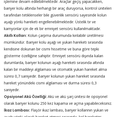
işlemine devam edilebilmektedir. Araçlar geçiş yapacakken,
bariyer kolu altında herhangi bir araç duruyorsa, kontrol üniteleri
tarafından tetiklenseler bile güvenlik sensörü sayesinde kolun
aşağı yönlü hareketi engellenebilmektedir. Üstelik tır ve
kamyonlar için de ek bir emniyet sensörü kullanılmaktadır.
Akıllı Kolları:
Kolun çarpma durumunda kırılabilir üretilmesi
mümkündür. Bariyer kolu aşağı ve yukarı hareketi sırasında
kendisine dokunan bir cismi hissetme ve buna göre tepki
gösterme özelliğine sahiptir. Emniyet sensörü dışında kalan
durumlarda, bariyer kolunun aşağı hareketi sırasında altında
kalan bir maddeyi algılaması ve otomatik yukarı hareket alma
süresi 0,7 saniyedir. Bariyer kolunun yukarı hareket sırasında
hareket yönündeki cismi algılaması ve durma süresi 0,3
saniyedir.
Opsiyonel Akü Özelliği:
Akü ve akü şarj ünitesi ile opsiyonel
olarak bariyer kolunu 250 kez kapama ve açma yapabileceksiniz.
İkaz Lambası:
Flaşör ikaz lambası, bariyer kollarının yukarı ve
aşağı yönlü olarak hareket etmesi sırasında, kol hareketini