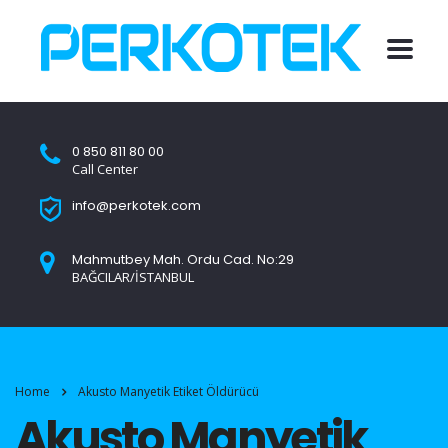
0 850 811 80 00
Call Center
info@perkotek.com
Mahmutbey Mah. Ordu Cad. No:29
BAĞCILAR/İSTANBUL
Home
Akusto Manyetik Etiket Öldürücü
Akusto Manyetik